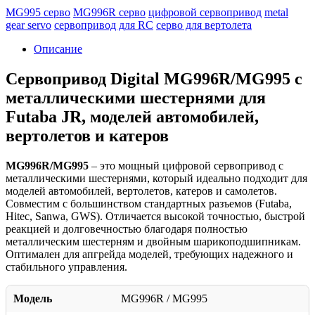
MG995 серво
MG996R серво
цифровой сервопривод
metal
gear servo
сервопривод для RC
серво для вертолета
Описание
Сервопривод Digital MG996R/MG995 с
металлическими шестернями для
Futaba JR, моделей автомобилей,
вертолетов и катеров
MG996R/MG995
– это мощный цифровой сервопривод с
металлическими шестернями, который идеально подходит для
моделей автомобилей, вертолетов, катеров и самолетов.
Совместим с большинством стандартных разъемов (Futaba,
Hitec, Sanwa, GWS). Отличается высокой точностью, быстрой
реакцией и долговечностью благодаря полностью
металлическим шестерням и двойным шарикоподшипникам.
Оптимален для апгрейда моделей, требующих надежного и
стабильного управления.
Модель
MG996R / MG995