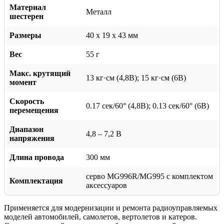
Материал
Металл
шестерен
Размеры
40 x 19 x 43 мм
Вес
55 г
Макс. крутящий
13 кг·см (4,8В); 15 кг·см (6В)
момент
Скорость
0.17 сек/60° (4,8В); 0.13 сек/60° (6В)
перемещения
Диапазон
4,8 – 7,2 В
напряжения
Длина провода
300 мм
серво MG996R/MG995 с комплектом
Комплектация
аксессуаров
Применяется для модернизации и ремонта радиоуправляемых
моделей автомобилей, самолетов, вертолетов и катеров.