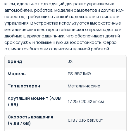
кг·см, идеально подходящий для радиоуправляемых
автомобилей, роботов, моделей самолетов и других RC-
проектов, требующих высокой надежности и точности
управления. В устройстве используются высокоточные
металлические шестерни тайваньского производства и
двойные шарикоподшипники, что обеспечивает долгий
срок службы и повышенную износостойкость. Серво
отличается быстрым откликом и плавной работой.
Бренд
JX
Модель
PS-5521MG
Тип шестерен
Металлические
Крутящий момент (4.8В
17.25 / 20.32 кг·см
/ 6В)
Скорость вращения
0.18 / 0.16 сек/60°
(4.8В / 6В)