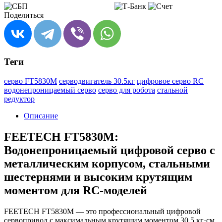
Поделиться
Теги
серво FT5830M
серводвигатель 30.5кг
цифровое серво RC
водонепроницаемый серво
серво для робота
стальной
редуктор
Описание
FEETECH FT5830M:
Водонепроницаемый цифровой серво с
металлическим корпусом, стальными
шестернями и высоким крутящим
моментом для RC-моделей
FEETECH FT5830M — это профессиональный цифровой
сервопривод с максимальным крутящим моментом 30,5 кг·см