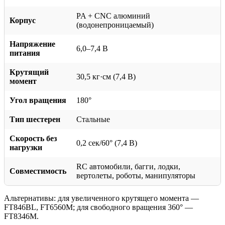
PA + CNC алюминий
Корпус
(водонепроницаемый)
Напряжение
6,0–7,4 В
питания
Крутящий
30,5 кг·см (7,4 В)
момент
Угол вращения
180°
Тип шестерен
Стальные
Скорость без
0,2 сек/60° (7,4 В)
нагрузки
RC автомобили, багги, лодки,
Совместимость
вертолеты, роботы, манипуляторы
Альтернативы: для увеличенного крутящего момента —
FT846BL, FT6560M; для свободного вращения 360° —
FT8346M.