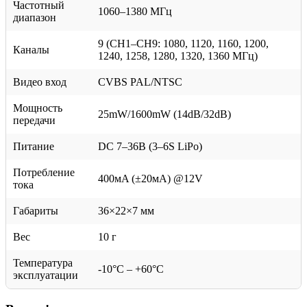
Частотный
1060–1380 МГц
диапазон
9 (CH1–CH9: 1080, 1120, 1160, 1200,
Каналы
1240, 1258, 1280, 1320, 1360 МГц)
Видео вход
CVBS PAL/NTSC
Мощность
25mW/1600mW (14dB/32dB)
передачи
Питание
DC 7–36В (3–6S LiPo)
Потребление
400мA (±20мA) @12V
тока
Габариты
36×22×7 мм
Вес
10 г
Температура
-10°C – +60°C
эксплуатации