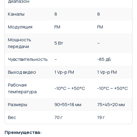
диапазон
Каналы
8
8
Модуляция
FM
FM
Мощность
5 Вт
–
передачи
Чувствительность
–
-85 дБ
Выход видео
1 Vp-p FM
1 Vp-p FM
Рабочая
-10°С ~ +50°С
-10°С ~ +50°С
температура
Размеры
90×55×18 мм
75×45×20 мм
Вес
70 г
19 г
Преимущества: