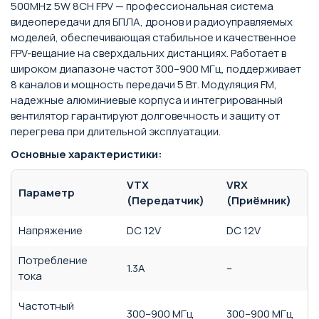
500MHz 5W 8CH FPV — профессиональная система
видеопередачи для БПЛА, дронов и радиоуправляемых
моделей, обеспечивающая стабильное и качественное
FPV-вещание на сверхдальних дистанциях. Работает в
широком диапазоне частот 300–900 МГц, поддерживает
8 каналов и мощность передачи 5 Вт. Модуляция FM,
надежные алюминиевые корпуса и интегрированный
вентилятор гарантируют долговечность и защиту от
перегрева при длительной эксплуатации.
Основные характеристики:
VTX
VRX
Параметр
(Передатчик)
(Приёмник)
Напряжение
DC 12V
DC 12V
Потребление
1.3A
–
тока
Частотный
300–900 МГц
300–900 МГц