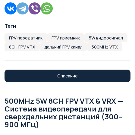
Теги
FPV передатчик
FPV приемник
5W видеосигнал
8CH FPV VTX
дальний FPV канал
500MHz VTX
Описание
500MHz 5W 8CH FPV VTX & VRX —
Система видеопередачи для
сверхдальних дистанций (300–
900 МГц)