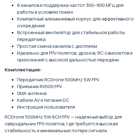
8 каналов и поддержка частот 300–900 МГц для
работы в условиях помех
Компактный алюминиевый корпус для эффективного
охлаждения
Встроенный вентилятор для стабильной работы
передатчика
Простая смена каналов с дисплеем
Идеально для FPV-полетов, дронов, RC самолетов и
приложений с высокой дальностью передачи
Комплектация:
Передатчик RCDrone 500MHz 5W FPV
Приёмник RX500 FPV
SMA антенна
Кабели AV и питания DC
Инструкция пользователя
RCDrone 500MHz 5W 8CH FPV — надежный выбор для
сверхдальних FPV-полетов, где требуется высокая
стабильность и минимальные потери сигнала.