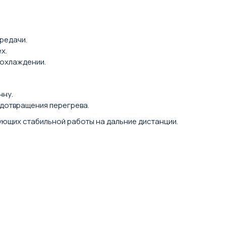
редачи.
х.
 охлаждении.
нну.
едотвращения перегрева.
ующих стабильной работы на дальние дистанции.