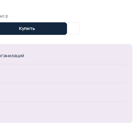
ыс.р
Купить
организаций