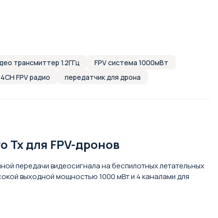
део трансмиттер 1.2ГГц
FPV система 1000мВт
4CH FPV радио
передатчик для дрона
ro Tx для FPV-дронов
йной передачи видеосигнала на беспилотных летательных
сокой выходной мощностью 1000 мВт и 4 каналами для