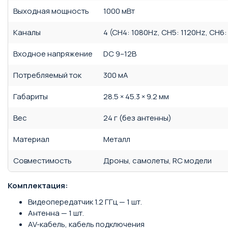
Выходная мощность
1000 мВт
Каналы
4 (CH4: 1080Hz, CH5: 1120Hz, CH6:
Входное напряжение
DC 9–12В
Потребляемый ток
300 мА
Габариты
28.5 × 45.3 × 9.2 мм
Вес
24 г (без антенны)
Материал
Металл
Совместимость
Дроны, самолеты, RC модели
Комплектация:
Видеопередатчик 1.2 ГГц — 1 шт.
Антенна — 1 шт.
AV-кабель, кабель подключения