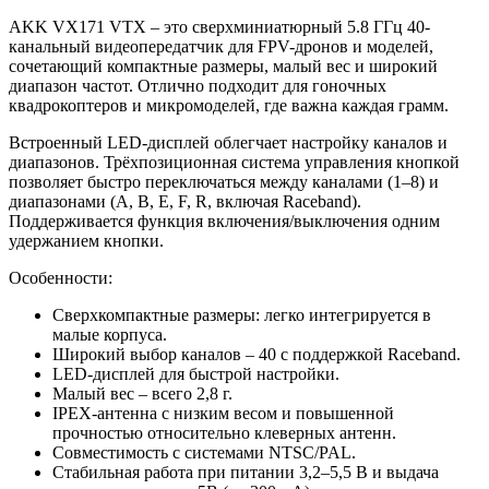
AKK VX171 VTX – это сверхминиатюрный 5.8 ГГц 40-
канальный видеопередатчик для FPV-дронов и моделей,
сочетающий компактные размеры, малый вес и широкий
диапазон частот. Отлично подходит для гоночных
квадрокоптеров и микромоделей, где важна каждая грамм.
Встроенный LED-дисплей облегчает настройку каналов и
диапазонов. Трёхпозиционная система управления кнопкой
позволяет быстро переключаться между каналами (1–8) и
диапазонами (A, B, E, F, R, включая Raceband).
Поддерживается функция включения/выключения одним
удержанием кнопки.
Особенности:
Сверхкомпактные размеры: легко интегрируется в
малые корпуса.
Широкий выбор каналов – 40 с поддержкой Raceband.
LED-дисплей для быстрой настройки.
Малый вес – всего 2,8 г.
IPEX-антенна с низким весом и повышенной
прочностью относительно клеверных антенн.
Совместимость с системами NTSC/PAL.
Стабильная работа при питании 3,2–5,5 В и выдача