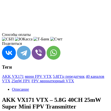
Способы оплаты
Поделиться
Теги
AKK VX171
мини FPV VTX
5.8ГГц передатчик
40 каналов
VTX
25mW FPV
FPV миниатюрный VTX
Описание
AKK VX171 VTX – 5.8G 40CH 25mW
Super Mini FPV Transmitter