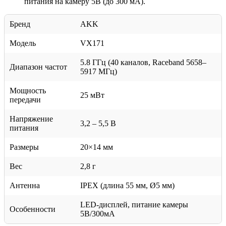
питания на камеру 5В (до 300 мА).
Бренд
AKK
Модель
VX171
5.8 ГГц (40 каналов, Raceband 5658–
Диапазон частот
5917 МГц)
Мощность
25 мВт
передачи
Напряжение
3,2 – 5,5 В
питания
Размеры
20×14 мм
Вес
2,8 г
Антенна
IPEX (длина 55 мм, Ø5 мм)
LED-дисплей, питание камеры
Особенности
5В/300мА