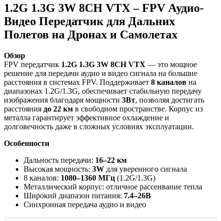
1.2G 1.3G 3W 8CH VTX – FPV Аудио-
Видео Передатчик для Дальних
Полетов на Дронах и Самолетах
Обзор
FPV передатчик
1.2G 1.3G 3W 8CH VTX
— это мощное
решение для передачи аудио и видео сигнала на большие
расстояния в системах FPV. Поддерживает
8 каналов
на
диапазонах 1.2G/1.3G, обеспечивает стабильную передачу
изображения благодаря мощности
3Вт
, позволяя достигать
расстояния
до 22 км
в свободном пространстве. Корпус из
металла гарантирует эффективное охлаждение и
долговечность даже в сложных условиях эксплуатации.
Особенности
Дальность передачи:
16–22 км
Высокая мощность:
3W
для уверенного сигнала
8 каналов:
1080–1360 МГц
(1.2G/1.3G)
Металлический корпус: отличное рассеивание тепла
Широкий диапазон питания:
7.4–26В
Синхронная передача аудио и видео