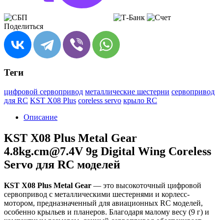
Поделиться
Теги
цифровой сервопривод
металлические шестерни
сервопривод
для RC
KST X08 Plus
coreless servo
крыло RC
Описание
KST X08 Plus Metal Gear
4.8kg.cm@7.4V 9g Digital Wing Coreless
Servo для RC моделей
KST X08 Plus Metal Gear
— это высокоточный цифровой
сервопривод с металлическими шестернями и корлесс-
мотором, предназначенный для авиационных RC моделей,
особенно крыльев и планеров. Благодаря малому весу (9 г) и