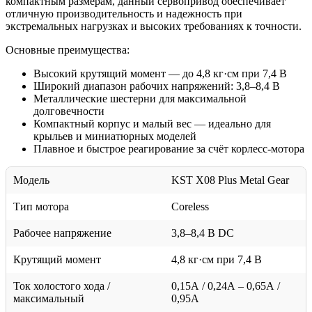
компактным размерам, данный сервопривод обеспечивает
отличную производительность и надежность при
экстремальных нагрузках и высоких требованиях к точности.
Основные преимущества:
Высокий крутящий момент — до 4,8 кг·см при 7,4 В
Широкий диапазон рабочих напряжений: 3,8–8,4 В
Металлические шестерни для максимальной
долговечности
Компактный корпус и малый вес — идеально для
крыльев и миниатюрных моделей
Плавное и быстрое реагирование за счёт корлесс-мотора
Модель
KST X08 Plus Metal Gear
Тип мотора
Coreless
Рабочее напряжение
3,8–8,4 В DC
Крутящий момент
4,8 кг·см при 7,4 В
Ток холостого хода /
0,15А / 0,24А – 0,65А /
максимальный
0,95А