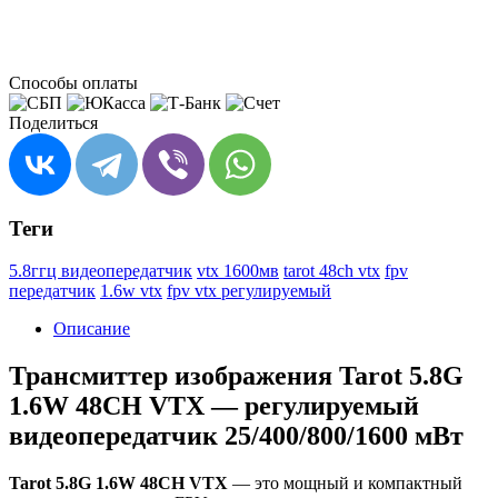
Способы оплаты
Поделиться
Теги
5.8ггц видеопередатчик
vtx 1600мв
tarot 48ch vtx
fpv
передатчик
1.6w vtx
fpv vtx регулируемый
Описание
Трансмиттер изображения Tarot 5.8G
1.6W 48CH VTX — регулируемый
видеопередатчик 25/400/800/1600 мВт
Tarot 5.8G 1.6W 48CH VTX
— это мощный и компактный