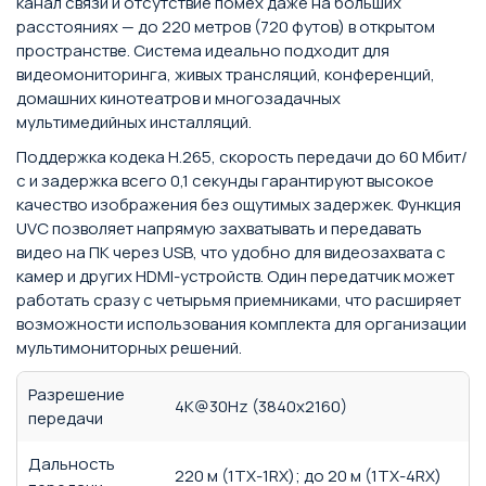
канал связи и отсутствие помех даже на больших
расстояниях — до 220 метров (720 футов) в открытом
пространстве. Система идеально подходит для
видеомониторинга, живых трансляций, конференций,
домашних кинотеатров и многозадачных
мультимедийных инсталляций.
Поддержка кодека H.265, скорость передачи до 60 Мбит/
с и задержка всего 0,1 секунды гарантируют высокое
качество изображения без ощутимых задержек. Функция
UVC позволяет напрямую захватывать и передавать
видео на ПК через USB, что удобно для видеозахвата с
камер и других HDMI-устройств. Один передатчик может
работать сразу с четырьмя приемниками, что расширяет
возможности использования комплекта для организации
мультимониторных решений.
Разрешение
4K@30Hz (3840x2160)
передачи
Дальность
220 м (1TX-1RX); до 20 м (1TX-4RX)