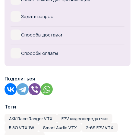
Задать вопрос
Способы доставки
Способы оплаты
Поделиться
Теги
AKK Race Ranger VTX
FPV видеопередатчик
5.8G VTX 1W
Smart Audio VTX
2-6S FPV VTX