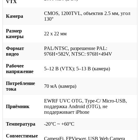
VTX
CMOS, 1200TVL, объектив 2.5 мм, угол
Камера
130°
Размер
22 x 22 мм
камеры
Формат
PAL/NTSC, разрешение PAL:
видео
976H×582V, NTSC: 976H×494V
Рабочее
5–12 В (VTX); 5–13 В (камера)
напряжение
Потребление
70 мА (камера)
тока
EWRF UVC OTG, Type-C/ Micro-USB,
Приёмник
поддержка Android (OTG), не
поддерживает iPhone
Температура
-20°C ~ +60°C
Совместимые
CameraFi, FPViewer, USB Web Camera