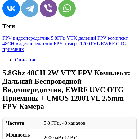
Теги
FPV видеопередатчик
5.8ГГц VTX
дальний FPV комплект
48CH видеопередатчик
FPV камера 1200TVL
EWRF OTG
приемник
Описание
5.8Ghz 48CH 2W VTX FPV Комплект:
Дальний Беспроводной
Видеопередатчик, EWRF UVC OTG
Приёмник + CMOS 1200TVL 2.5mm
FPV Камера
Частота
5.8 ГГц, 48 каналов
Мощность
2000 мВт (2 Вт)