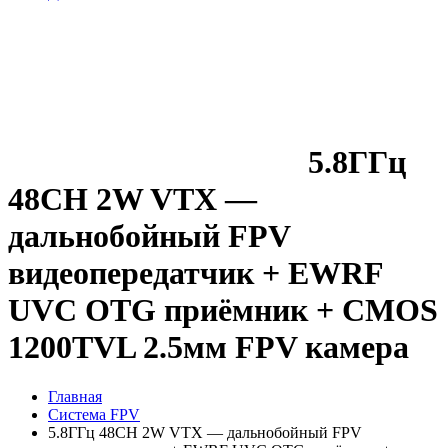
5.8ГГц
48CH 2W VTX —
дальнобойный FPV
видеопередатчик + EWRF
UVC OTG приёмник + CMOS
1200TVL 2.5мм FPV камера
Главная
Система FPV
5.8ГГц 48CH 2W VTX — дальнобойный FPV