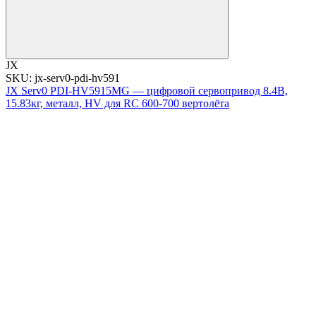
JX
SKU: jx-serv0-pdi-hv591
JX Serv0 PDI-HV5915MG — цифровой сервопривод 8.4В,
15.83кг, металл, HV для RC 600-700 вертолёта