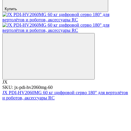
Купить
JX
SKU: jx-pdi-hv2060mg-60
JX PDI-HV2060MG 60 кг цифровой серво 180° для вертолётов
и роботов, аксессуары RC